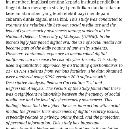
ini memberi implikasi penting kepada institusi pendidikan
tinggi dalam merangka strategi pendidikan dan kesedaran
keselamatan siber yang lebih efektif bagi mendepani
cabaran dunia digital masa kini.
This study was conducted to
examine the relationship between social media use and the
level of cybersecurity awareness among students at the
National Defence University of Malaysia (UPNM). In the
increasingly fast-paced digital era, the use of social media has
become part of the daily routine of university students.
However, continuous exposure to uncontrolled digital
platforms can increase the risk of cyber threats. This study
used a quantitative approach by distributing questionnaires to
217 UPNM students from various faculties. The data obtained
were analyzed using SPSS version 26.0 software with
Descriptive Analysis, Pearson Correlation Test and
Regression Analysis. The results of the study found that there
was a significant relationship between the frequency of social
media use and the level of cybersecurity awareness. This
finding shows that the higher the user interaction with social
media, the greater their awareness of digital security issues,
especially related to privacy, online fraud, and the protection
of personal information. This study has important
implications for higher education institutions in formulating